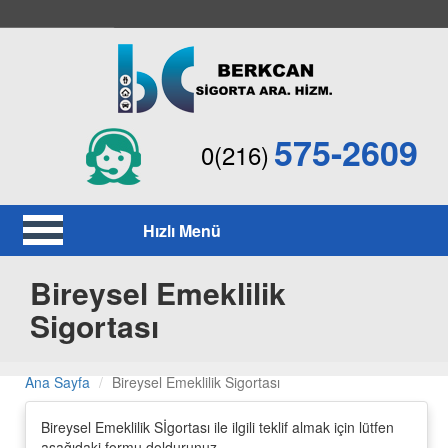
575-2609
0(216)
Hızlı Menü
Bireysel Emeklilik
Sigortası
Ana Sayfa
Bireysel Emeklilik Sigortası
Bireysel Emeklilik Sİgortası ile ilgili teklif almak için lütfen
aşağıdaki formu doldurunuz.