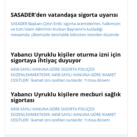
SASADER’den vatandaşa sigorta uyarısı
SASADER Başkanı Çetin Erdil, sigorta acentelerinin, halkımızın
ve tüm İslam Alêmi’nin Kurban Bayramı’nı kutladığı
mesajında, ülkemizde sigortalılık bilincinin istenilen düzeyde
olmadığını belirterek; “Sigorta, bir ihtiyaç de...
Yabancı Uyruklu kişiler oturma izni için
sigortaya ihtiyaç duyuyor
6458 SAYILI KANUNA GÖRE SİGORTA POLİÇESİ
DÜZENLENMEKTEDİR. 6458 SAYILI KANUNA GÖRE İKAMET
ÇEŞİTLERİ İkamet izni çeşitleri şunlardır: 1) Kısa dönem
ikamet izni 2) ...
Yabancı Uyruklu kişilere mecburi sağlık
sigortası
6458 SAYILI KANUNA GÖRE SİGORTA POLİÇESİ
DÜZENLENMEKTEDİR. 6458 SAYILI KANUNA GÖRE İKAMET
ÇEŞİTLERİ İkamet izni çeşitleri şunlardır: 1) Kısa dönem
ikamet izni 2) ...