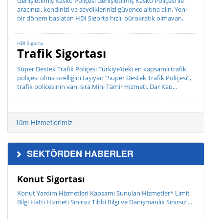
Genişletilmiş Kasko Poliçesi Genişletilmiş Kasko Poliçesi ile
aracınızı, kendinizi ve sevdiklerinizi güvence altına alın. Yeni
bir dönem başlatan HDI Sigorta hızlı, bürokratik olmayan,
müşteri odaklı hizmet anlayış...
HDI Sigorta
Trafik Sigortası
Süper Destek Trafik Poliçesi Türkiye’deki en kapsamlı trafik
poliçesi olma özelliğini taşıyan “Süper Destek Trafik Poliçesi”,
trafik poliçesinin yanı sıra Mini Tamir Hizmeti, Dar Kap...
Tüm Hizmetlerimiz
SEKTÖRDEN HABERLER
Konut Sigortası
Konut Yardım Hizmetleri Kapsamı Sunulan Hizmetler* Limit
Bilgi Hattı Hizmeti Sınırsız Tıbbi Bilgi ve Danışmanlık Sınırsız ...