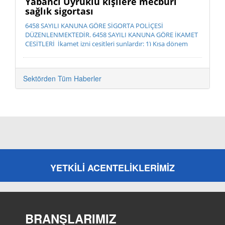
Yabancı Uyruklu kişilere mecburi
sağlık sigortası
6458 SAYILI KANUNA GÖRE SİGORTA POLİÇESİ
DÜZENLENMEKTEDİR. 6458 SAYILI KANUNA GÖRE İKAMET
ÇEŞİTLERİ İkamet izni çeşitleri şunlardır: 1) Kısa dönem
ikamet izni 2) ...
Sektörden Tüm Haberler
YETKİLİ ACENTELİKLERİMİZ
BRANŞLARIMIZ