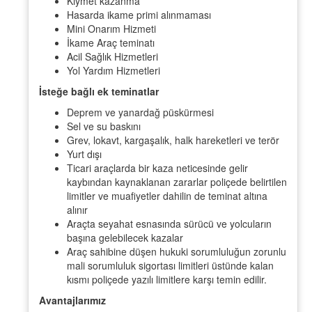
Kıymet kazanma
Hasarda ikame primi alınmaması
Mini Onarım Hizmeti
İkame Araç teminatı
Acil Sağlık Hizmetleri
Yol Yardım Hizmetleri
İsteğe bağlı ek teminatlar
Deprem ve yanardağ püskürmesi
Sel ve su baskını
Grev, lokavt, kargaşalık, halk hareketleri ve terör
Yurt dışı
Ticari araçlarda bir kaza neticesinde gelir
kaybından kaynaklanan zararlar poliçede belirtilen
limitler ve muafiyetler dahilin de teminat altına
alınır
Araçta seyahat esnasında sürücü ve yolcuların
başına gelebilecek kazalar
Araç sahibine düşen hukuki sorumluluğun zorunlu
mali sorumluluk sigortası limitleri üstünde kalan
kısmı poliçede yazılı limitlere karşı temin edilir.
Avantajlarımız