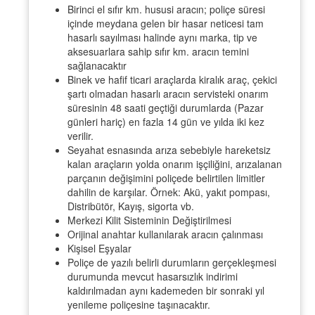
Birinci el sıfır km. hususi aracın; poliçe süresi
içinde meydana gelen bir hasar neticesi tam
hasarlı sayılması halinde aynı marka, tip ve
aksesuarlara sahip sıfır km. aracın temini
sağlanacaktır
Binek ve hafif ticari araçlarda kiralık araç, çekici
şartı olmadan hasarlı aracın servisteki onarım
süresinin 48 saati geçtiği durumlarda (Pazar
günleri hariç) en fazla 14 gün ve yılda iki kez
verilir.
Seyahat esnasında arıza sebebiyle hareketsiz
kalan araçların yolda onarım işçiliğini, arızalanan
parçanın değişimini poliçede belirtilen limitler
dahilin de karşılar. Örnek: Akü, yakıt pompası,
Distribütör, Kayış, sigorta vb.
Merkezi Kilit Sisteminin Değiştirilmesi
Orijinal anahtar kullanılarak aracın çalınması
Kişisel Eşyalar
Poliçe de yazılı belirli durumların gerçekleşmesi
durumunda mevcut hasarsızlık indirimi
kaldırılmadan aynı kademeden bir sonraki yıl
yenileme poliçesine taşınacaktır.