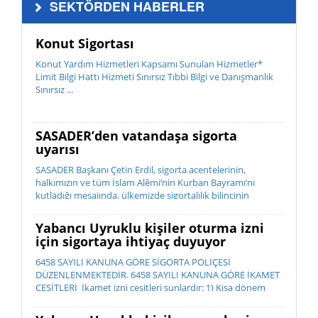
SEKTÖRDEN HABERLER
Konut Sigortası
Konut Yardım Hizmetleri Kapsamı Sunulan Hizmetler*
Limit Bilgi Hattı Hizmeti Sınırsız Tıbbi Bilgi ve Danışmanlık
Sınırsız ...
SASADER’den vatandaşa sigorta
uyarısı
SASADER Başkanı Çetin Erdil, sigorta acentelerinin,
halkımızın ve tüm İslam Alêmi’nin Kurban Bayramı’nı
kutladığı mesajında, ülkemizde sigortalılık bilincinin
istenilen düzeyde olmadığını belirterek; “Sigorta, bir ihtiyaç
de...
Yabancı Uyruklu kişiler oturma izni
için sigortaya ihtiyaç duyuyor
6458 SAYILI KANUNA GÖRE SİGORTA POLİÇESİ
DÜZENLENMEKTEDİR. 6458 SAYILI KANUNA GÖRE İKAMET
ÇEŞİTLERİ İkamet izni çeşitleri şunlardır: 1) Kısa dönem
ikamet izni 2) ...