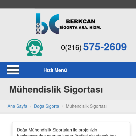
575-2609
0(216)
Hızlı Menü
Mühendislik Sigortası
Ana Sayfa
Doğa Sigorta
Mühendislik Sigortası
Doğa Mühendislik Sigortaları ile projenizin
başlangıcından sonuna kadar üretimi aksatacak her