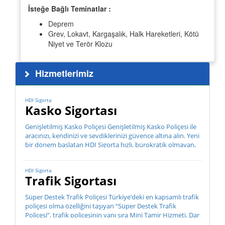
İsteğe Bağlı Teminatlar :
Deprem
Grev, Lokavt, Kargaşalık, Halk Hareketleri, Kötü
Niyet ve Terör Klozu
Hizmetlerimiz
HDI Sigorta
Kasko Sigortası
Genişletilmiş Kasko Poliçesi Genişletilmiş Kasko Poliçesi ile
aracınızı, kendinizi ve sevdiklerinizi güvence altına alın. Yeni
bir dönem başlatan HDI Sigorta hızlı, bürokratik olmayan,
müşteri odaklı hizmet anlayış...
HDI Sigorta
Trafik Sigortası
Süper Destek Trafik Poliçesi Türkiye’deki en kapsamlı trafik
poliçesi olma özelliğini taşıyan “Süper Destek Trafik
Poliçesi”, trafik poliçesinin yanı sıra Mini Tamir Hizmeti, Dar
Kap...