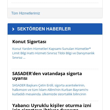
Tüm Hizmetlerimiz
SEKTÖRDEN HABERLER
Konut Sigortası
Konut Yardım Hizmetleri Kapsamı Sunulan Hizmetler*
Limit Bilgi Hattı Hizmeti Sınırsız Tıbbi Bilgi ve Danışmanlık
Sınırsız ...
SASADER’den vatandaşa sigorta
uyarısı
SASADER Başkanı Çetin Erdil, sigorta acentelerinin,
halkımızın ve tüm İslam Alêmi’nin Kurban Bayramı’nı
kutladığı mesajında, ülkemizde sigortalılık bilincinin
istenilen düzeyde olmadığını belirterek; “Sigorta, bir ihtiyaç
de...
Yabancı Uyruklu kişiler oturma izni