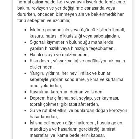
normal çalışır halde iken veya aynı işyerinde temizleme,
bakım, revizyon ve yer değiştirme esnasında veya
dururken, önceden bilinmeyen ani ve beklenmedik her
türlü sebepten ve ezcümle;
İşletme personelinin veya üçüncü kişilerin ihmali,
kusuru, hatası, dikkatsizliği veya sabotajından,
Sigortalı kıymetlerin bulunduğu mahallerde
yapılan hırsızlık veya hırsızlığa teşebbüsten,
Hatalı dizayn ve malzemeden,
Kısa devre, yüksek voltaj ve endüksiyon akımının
etkilerinden,
Yangın, yıldırım, her nev'i infilak ve bunlar
sebebiyle yapılan söndürme, yıkma ve kurtarma
ameliyelerinden,
Kavrulma, kararma, duman ve is den,
Deprem hariç fırtına, sel, seylap, yer kayması,
toprak çökmesi gibi tabii afetlerden,
Su ve rutubet etkisi ve bunlardan doğan korozyon
hasarlarından,
İstisna edilmeyen diğer hallerden, husula gelen
maddi ziya ve hasarların gerektirdiği tamirat
masrafları ve ikame bedellerini kapsar.