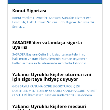
Konut Sigortası
Konut Yardım Hizmetleri Kapsamı Sunulan Hizmetler*
Limit Bilgi Hattı Hizmeti Sınırsız Tıbbi Bilgi ve Danışmanlık
Sınırsız ...
SASADER’den vatandaşa sigorta
uyarısı
SASADER Başkanı Çetin Erdil, sigorta acentelerinin,
halkımızın ve tüm İslam Alêmi’nin Kurban Bayramı’nı
kutladığı mesajında, ülkemizde sigortalılık bilincinin
istenilen düzeyde olmadığını belirterek; “Sigorta, bir ihtiyaç
de...
Yabancı Uyruklu kişiler oturma izni
için sigortaya ihtiyaç duyuyor
6458 SAYILI KANUNA GÖRE SİGORTA POLİÇESİ
DÜZENLENMEKTEDİR. 6458 SAYILI KANUNA GÖRE İKAMET
ÇEŞİTLERİ İkamet izni çeşitleri şunlardır: 1) Kısa dönem
ikamet izni 2) ...
Yabancı Uyruklu kişilere mecburi