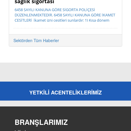
sağlık sigortası
6458 SAYILI KANUNA GÖRE SİGORTA POLİÇESİ
DÜZENLENMEKTEDİR. 6458 SAYILI KANUNA GÖRE İKAMET
ÇEŞİTLERİ İkamet izni çeşitleri şunlardır: 1) Kısa dönem
ikamet izni 2) ...
Sektörden Tüm Haberler
YETKİLİ ACENTELİKLERİMİZ
BRANŞLARIMIZ