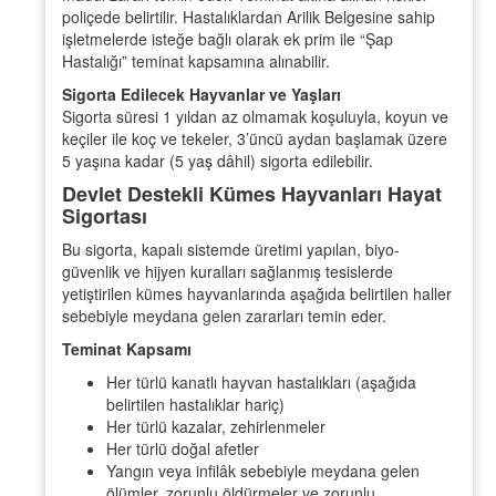
poliçede belirtilir. Hastalıklardan Arilik Belgesine sahip
işletmelerde isteğe bağlı olarak ek prim ile “Şap
Hastalığı” teminat kapsamına alınabilir.
Sigorta Edilecek Hayvanlar ve Yaşları
Sigorta süresi 1 yıldan az olmamak koşuluyla, koyun ve
keçiler ile koç ve tekeler, 3’üncü aydan başlamak üzere
5 yaşına kadar (5 yaş dâhil) sigorta edilebilir.
Devlet Destekli Kümes Hayvanları Hayat
Sigortası
Bu sigorta, kapalı sistemde üretimi yapılan, biyo-
güvenlik ve hijyen kuralları sağlanmış tesislerde
yetiştirilen kümes hayvanlarında aşağıda belirtilen haller
sebebiyle meydana gelen zararları temin eder.
Teminat Kapsamı
Her türlü kanatlı hayvan hastalıkları (aşağıda
belirtilen hastalıklar hariç)
Her türlü kazalar, zehirlenmeler
Her türlü doğal afetler
Yangın veya infilâk sebebiyle meydana gelen
ölümler, zorunlu öldürmeler ve zorunlu