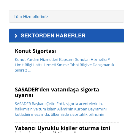
Kap...
Tüm Hizmetlerimiz
SEKTÖRDEN HABERLER
Konut Sigortası
Konut Yardım Hizmetleri Kapsamı Sunulan Hizmetler*
Limit Bilgi Hattı Hizmeti Sınırsız Tıbbi Bilgi ve Danışmanlık
Sınırsız ...
SASADER’den vatandaşa sigorta
uyarısı
SASADER Başkanı Çetin Erdil, sigorta acentelerinin,
halkımızın ve tüm İslam Alêmi’nin Kurban Bayramı’nı
kutladığı mesajında, ülkemizde sigortalılık bilincinin
istenilen düzeyde olmadığını belirterek; “Sigorta, bir ihtiyaç
de...
Yabancı Uyruklu kişiler oturma izni