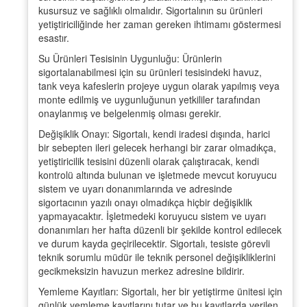
kusursuz ve sağlıklı olmalıdır. Sigortalının su ürünleri
yetiştiriciliğinde her zaman gereken ihtimamı göstermesi
esastır.
Su Ürünleri Tesisinin Uygunluğu: Ürünlerin
sigortalanabilmesi için su ürünleri tesisindeki havuz,
tank veya kafeslerin projeye uygun olarak yapılmış veya
monte edilmiş ve uygunluğunun yetkililer tarafından
onaylanmış ve belgelenmiş olması gerekir.
Değişiklik Onayı: Sigortalı, kendi iradesi dışında, harici
bir sebepten ileri gelecek herhangi bir zarar olmadıkça,
yetiştiricilik tesisini düzenli olarak çalıştıracak, kendi
kontrolü altında bulunan ve işletmede mevcut koruyucu
sistem ve uyarı donanımlarında ve adresinde
sigortacının yazılı onayı olmadıkça hiçbir değişiklik
yapmayacaktır. İşletmedeki koruyucu sistem ve uyarı
donanımları her hafta düzenli bir şekilde kontrol edilecek
ve durum kayda geçirilecektir. Sigortalı, tesiste görevli
teknik sorumlu müdür ile teknik personel değişikliklerini
gecikmeksizin havuzun merkez adresine bildirir.
Yemleme Kayıtları: Sigortalı, her bir yetiştirme ünitesi için
günlük yemleme kayıtlarını tutar ve bu kayıtlarda verilen