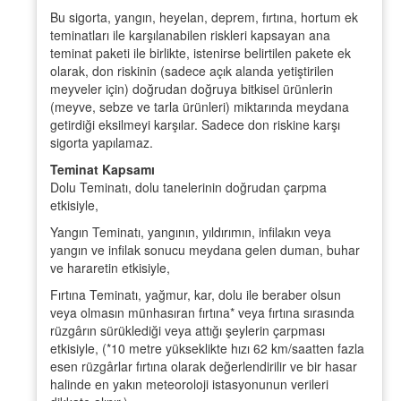
Bu sigorta, yangın, heyelan, deprem, fırtına, hortum ek
teminatları ile karşılanabilen riskleri kapsayan ana
teminat paketi ile birlikte, istenirse belirtilen pakete ek
olarak, don riskinin (sadece açık alanda yetiştirilen
meyveler için) doğrudan doğruya bitkisel ürünlerin
(meyve, sebze ve tarla ürünleri) miktarında meydana
getirdiği eksilmeyi karşılar. Sadece don riskine karşı
sigorta yapılamaz.
Teminat Kapsamı
Dolu Teminatı, dolu tanelerinin doğrudan çarpma
etkisiyle,
Yangın Teminatı, yangının, yıldırımın, infilakın veya
yangın ve infilak sonucu meydana gelen duman, buhar
ve hararetin etkisiyle,
Fırtına Teminatı, yağmur, kar, dolu ile beraber olsun
veya olmasın münhasıran fırtına* veya fırtına sırasında
rüzgârın sürüklediği veya attığı şeylerin çarpması
etkisiyle, (*10 metre yükseklikte hızı 62 km/saatten fazla
esen rüzgârlar fırtına olarak değerlendirilir ve bir hasar
halinde en yakın meteoroloji istasyonunun verileri