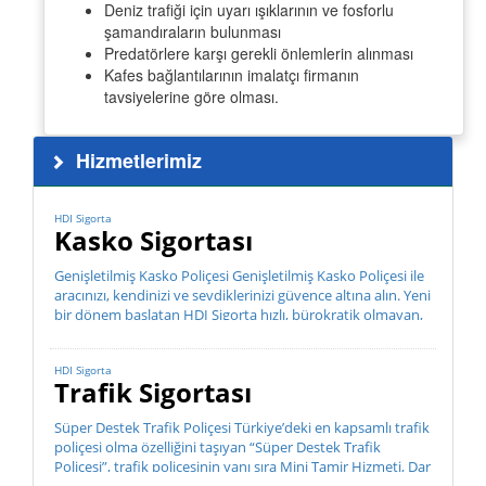
Deniz trafiği için uyarı ışıklarının ve fosforlu
şamandıraların bulunması
Predatörlere karşı gerekli önlemlerin alınması
Kafes bağlantılarının imalatçı firmanın
tavsiyelerine göre olması.
Hizmetlerimiz
HDI Sigorta
Kasko Sigortası
Genişletilmiş Kasko Poliçesi Genişletilmiş Kasko Poliçesi ile
aracınızı, kendinizi ve sevdiklerinizi güvence altına alın. Yeni
bir dönem başlatan HDI Sigorta hızlı, bürokratik olmayan,
müşteri odaklı hizmet anlayış...
HDI Sigorta
Trafik Sigortası
Süper Destek Trafik Poliçesi Türkiye’deki en kapsamlı trafik
poliçesi olma özelliğini taşıyan “Süper Destek Trafik
Poliçesi”, trafik poliçesinin yanı sıra Mini Tamir Hizmeti, Dar