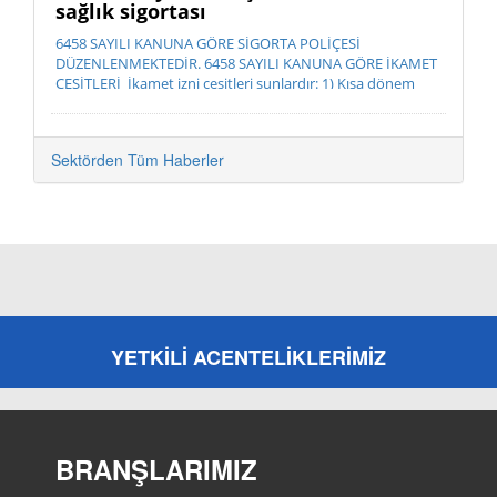
sağlık sigortası
6458 SAYILI KANUNA GÖRE SİGORTA POLİÇESİ
DÜZENLENMEKTEDİR. 6458 SAYILI KANUNA GÖRE İKAMET
ÇEŞİTLERİ İkamet izni çeşitleri şunlardır: 1) Kısa dönem
ikamet izni 2) ...
Sektörden Tüm Haberler
YETKİLİ ACENTELİKLERİMİZ
BRANŞLARIMIZ