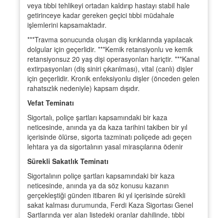
veya tıbbi tehlikeyi ortadan kaldırıp hastayı stabil hale
getirinceye kadar gereken geçici tıbbi müdahale
işlemlerini kapsamaktadır.
***Travma sonucunda oluşan diş kırıklarında yapılacak
dolgular için geçerlidir. ***Kemik retansiyonlu ve kemik
retansiyonsuz 20 yaş dişi operasyonları hariçtir. ***Kanal
extirpasyonları (diş siniri çıkarılması), vital (canlı) dişler
için geçerlidir. Kronik enfeksiyonlu dişler (önceden gelen
rahatsızlık nedeniyle) kapsam dışıdır.
Vefat Teminatı
Sigortalı, poliçe şartları kapsamındaki bir kaza
neticesinde, anında ya da kaza tarihini takiben bir yıl
içerisinde ölürse, sigorta tazminatı poliçede adı geçen
lehtara ya da sigortalının yasal mirasçılarına ödenir
Sürekli Sakatlık Teminatı
Sigortalının poliçe şartları kapsamındaki bir kaza
neticesinde, anında ya da söz konusu kazanın
gerçekleştiği günden itibaren iki yıl içerisinde sürekli
sakat kalması durumunda, Ferdi Kaza Sigortası Genel
Şartlarında yer alan listedeki oranlar dahilinde, tıbbi