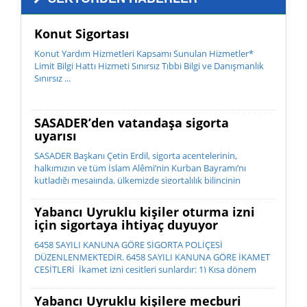
Konut Sigortası
Konut Yardım Hizmetleri Kapsamı Sunulan Hizmetler*
Limit Bilgi Hattı Hizmeti Sınırsız Tıbbi Bilgi ve Danışmanlık
Sınırsız ...
SASADER’den vatandaşa sigorta
uyarısı
SASADER Başkanı Çetin Erdil, sigorta acentelerinin,
halkımızın ve tüm İslam Alêmi’nin Kurban Bayramı’nı
kutladığı mesajında, ülkemizde sigortalılık bilincinin
istenilen düzeyde olmadığını belirterek; “Sigorta, bir ihtiyaç
de...
Yabancı Uyruklu kişiler oturma izni
için sigortaya ihtiyaç duyuyor
6458 SAYILI KANUNA GÖRE SİGORTA POLİÇESİ
DÜZENLENMEKTEDİR. 6458 SAYILI KANUNA GÖRE İKAMET
ÇEŞİTLERİ İkamet izni çeşitleri şunlardır: 1) Kısa dönem
ikamet izni 2) ...
Yabancı Uyruklu kişilere mecburi