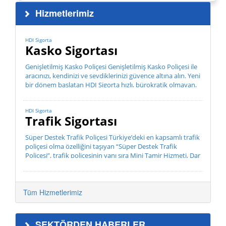
Hizmetlerimiz
HDI Sigorta
Kasko Sigortası
Genişletilmiş Kasko Poliçesi Genişletilmiş Kasko Poliçesi ile
aracınızı, kendinizi ve sevdiklerinizi güvence altına alın. Yeni
bir dönem başlatan HDI Sigorta hızlı, bürokratik olmayan,
müşteri odaklı hizmet anlayış...
HDI Sigorta
Trafik Sigortası
Süper Destek Trafik Poliçesi Türkiye’deki en kapsamlı trafik
poliçesi olma özelliğini taşıyan “Süper Destek Trafik
Poliçesi”, trafik poliçesinin yanı sıra Mini Tamir Hizmeti, Dar
Kap...
Tüm Hizmetlerimiz
SEKTÖRDEN HABERLER