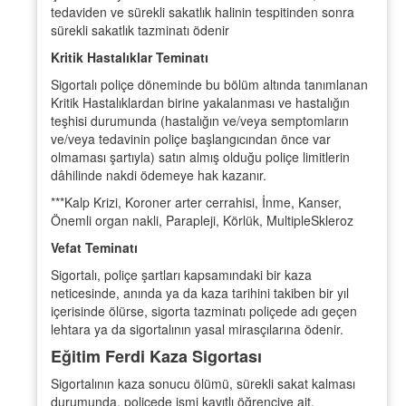
tedaviden ve sürekli sakatlık halinin tespitinden sonra
sürekli sakatlık tazminatı ödenir
Kritik Hastalıklar Teminatı
Sigortalı poliçe döneminde bu bölüm altında tanımlanan
Kritik Hastalıklardan birine yakalanması ve hastalığın
teşhisi durumunda (hastalığın ve/veya semptomların
ve/veya tedavinin poliçe başlangıcından önce var
olmaması şartıyla) satın almış olduğu poliçe limitlerin
dâhilinde nakdi ödemeye hak kazanır.
***Kalp Krizi, Koroner arter cerrahisi, İnme, Kanser,
Önemli organ nakli, Parapleji, Körlük, MultipleSkleroz
Vefat Teminatı
Sigortalı, poliçe şartları kapsamındaki bir kaza
neticesinde, anında ya da kaza tarihini takiben bir yıl
içerisinde ölürse, sigorta tazminatı poliçede adı geçen
lehtara ya da sigortalının yasal mirasçılarına ödenir.
Eğitim Ferdi Kaza Sigortası
Sigortalının kaza sonucu ölümü, sürekli sakat kalması
durumunda, poliçede ismi kayıtlı öğrenciye ait,